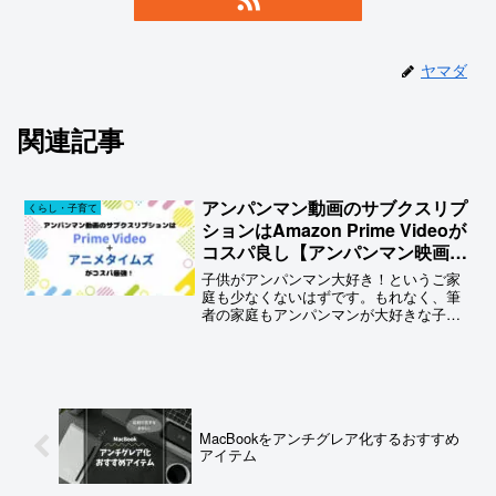
ヤマダ
関連記事
アンパンマン動画のサブクスリプ
くらし・子育て
ションはAmazon Prime Videoが
コスパ良し【アンパンマン映画
も】
子供がアンパンマン大好き！というご家
庭も少なくないはずです。もれなく、筆
者の家庭もアンパンマンが大好きな子供
を抱えています。アンパンマン映画を楽
しむためにDVDレンタル店に通った日々
もありました。確かに、DVDレンタルは
１枚50円程度で借り...
MacBookをアンチグレア化するおすすめ
アイテム